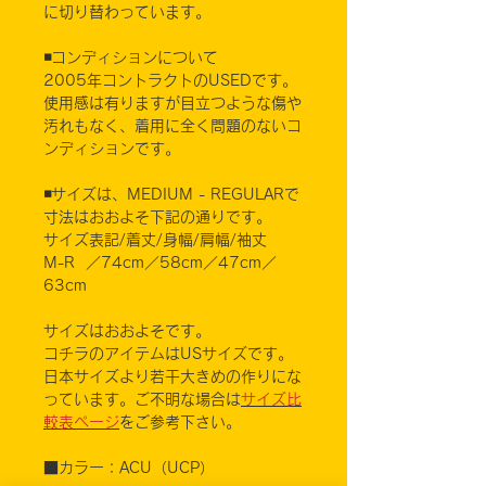
に切り替わっています。
◾️コンディションについて
2005年コントラクトのUSEDです。
使用感は有りますが目立つような傷や
汚れもなく、着用に全く問題のないコ
ンディションです。
◾️サイズは、MEDIUM - REGULARで
寸法はおおよそ下記の通りです。
サイズ表記/着丈/身幅/肩幅/袖丈
M-R ／74cm／58cm／47cm／
63cm
サイズはおおよそです。
コチラのアイテムはUSサイズです。
日本サイズより若干大きめの作りにな
っています。ご不明な場合は
サイズ比
較表ページ
をご参考下さい。
■カラー：ACU（UCP）