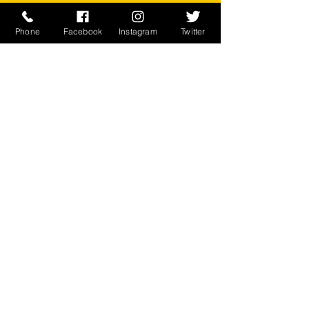
素材 コットン50% ナイロン50%
Phone
Facebook
Instagram
Twitter
SIDRAN, INC.
※ご注意ください
実店舗と在庫共有しているため、注文
のタイミングにより売り切れとなって
しまう場合がございます。
お客様のご覧になっている環境により
商品の色が違う場合がございます。
このアイテムは米軍実物現品アイテム
の為、商品の返品/返金/交換は承りか
ねます。予めご了承下さい。
CONTACT
​〒238-0041
神奈川県横須賀市本町2-16
046-822-5384