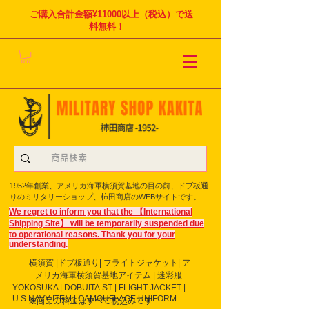
ご購入合計金額¥11000以上（税込）で送
料無料！
1952年創業、アメリカ海軍横須賀基地の目の前、ドブ板通
りのミリタリーショップ、柿田商店のWEBサイトです。
We regret to inform you that the 【International
Shipping Site】 will be temporarily suspended due
to operational reasons. Thank you for your
understanding.
横須賀 |ドブ板通り| フライト
ジャケット| ア
メリカ海軍横須賀基地アイテム | 迷彩服
YOKOSUKA | DOBUITA.ST | FLIGHT JACKET |
U.S.NAVY ITEM | CAMOUFLAGE UNIFORM
※商品の料金はすべて税込みです