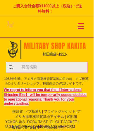
ご購入合計金額¥11000以上（税込）で送
料無料！
1952年創業、アメリカ海軍横須賀基地の目の前、ドブ板通
りのミリタリーショップ、柿田商店のWEBサイトです。
We regret to inform you that the 【International
Shipping Site】 will be temporarily suspended due
to operational reasons. Thank you for your
understanding.
横須賀 |ドブ板通り| フライト
ジャケット| ア
メリカ海軍横須賀基地アイテム | 迷彩服
YOKOSUKA | DOBUITA.ST | FLIGHT JACKET |
U.S.NAVY ITEM | CAMOUFLAGE UNIFORM
※商品の料金はすべて税込みです