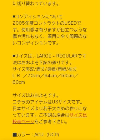
に切り替わっています。
◾️コンディションについて
2005年度コントラクトのUSEDで
す。使用感は有りますが目立つような
傷や汚れもなく、着用に全く問題のな
いコンディションです。
◾️サイズは、LARGE - REGULARで寸
法はおおよそ下記の通りです。
サイズ表記/着丈/身幅/肩幅/袖丈
L-R ／70cm／64cm／50cm／
60cm
サイズはおおよそです。
コチラのアイテムはUSサイズです。
日本サイズより若干大きめの作りにな
っています。ご不明な場合は
サイズ比
較表ページ
をご参考下さい。
■カラー：ACU（UCP）