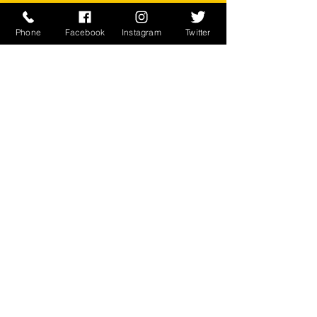
素材 コットン50% ナイロン50%
Phone
Facebook
Instagram
Twitter
UNICOR, Seagoville, TX
※ご注意ください
実店舗と在庫共有しているため、注文
のタイミングにより売り切れとなって
しまう場合がございます。
お客様のご覧になっている環境により
商品の色が違う場合がございます。
このアイテムは米軍実物現品アイテム
の為、商品の返品/返金/交換は承りか
ねます。予めご了承下さい。
CONTACT
​〒238-0041
神奈川県横須賀市本町2-16
046-822-5384