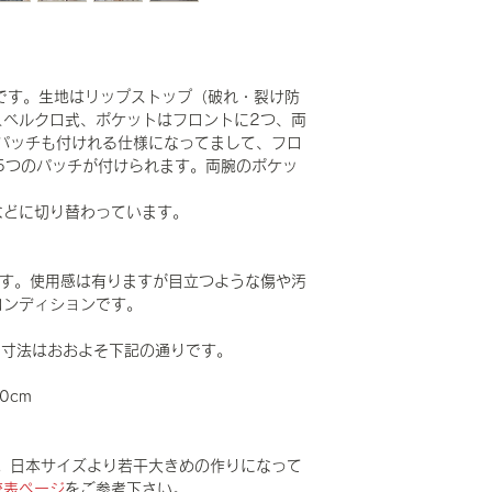
トです。生地はリップストップ（破れ・裂け防
＆ベルクロ式、ポケットはフロントに2つ、両
パッチも付けれる仕様になってまして、フロ
5つのパッチが付けられます。両腕のポケッ
CPなどに切り替わっています。
Dです。使用感は有りますが目立つような傷や汚
コンディションです。
LARで寸法はおおよそ下記の通りです。
0cm
。日本サイズより若干大きめの作りになって
較表ページ
をご参考下さい。