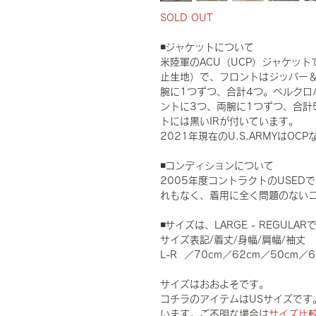
SOLD OUT
◾️ジャケットについて
米陸軍のACU（UCP）ジャケッ
止生地）で、フロントはジッパー
腕に1つずつ、合計4つ。ベルクロ
ントに3つ、両腕に1つずつ、合計
トには黒いIRが付いています。
2021年現在のU.S.ARMYはO
◾️コンディションについて
2005年度コントラクトのUSE
れもなく、着用に全く問題のない
◾️サイズは、LARGE - REGU
サイズ表記/着丈/身幅/肩幅/袖丈
L-R ／70cm／62cm／50cm／6
サイズはおおよそです。
コチラのアイテムはUSサイズです
います。ご不明な場合は
サイズ比