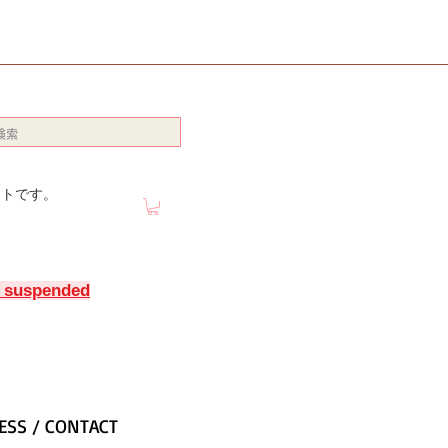
イトです。
y suspended
ESS / CONTACT