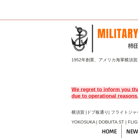
1952年創業、アメリカ海軍横須
We regret to inform you th
due to operational reasons
横須賀 |ドブ板通り| フライト
ジャ
YOKOSUKA | DOBUITA.ST | FLI
HOME
NEW