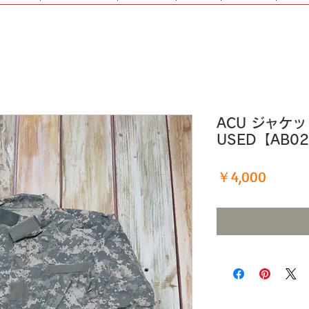
ACU ジャケット
USED【AB0
価
￥4,000
格