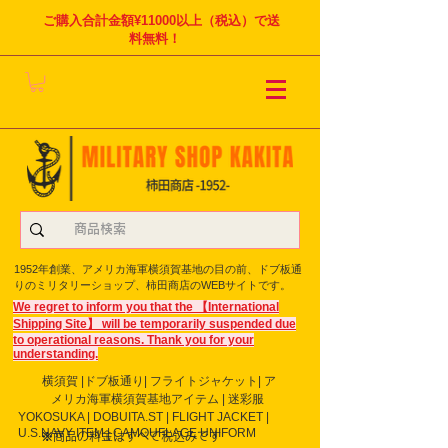
ご購入合計金額¥11000以上（税込）で送
料無料！
1952年創業、アメリカ海軍横須賀基地の目の前、ドブ板通
りのミリタリーショップ、柿田商店のWEBサイトです。
We regret to inform you that the 【International
Shipping Site】 will be temporarily suspended due
to operational reasons. Thank you for your
understanding.
横須賀 |ドブ板通り| フライト
ジャケット| ア
メリカ海軍横須賀基地アイテム | 迷彩服
YOKOSUKA | DOBUITA.ST | FLIGHT JACKET |
U.S.NAVY ITEM | CAMOUFLAGE UNIFORM
※商品の料金はすべて税込みです