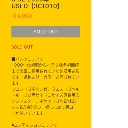
USED【3CT010】
価
￥4,000
格
SOLD OUT
SOLD OUT
■パンツについて
1990年代初頭からイラク戦争初期頃
まで米軍に採用されていた砂漠用迷彩
です。通称スリーカラーと呼ばれてい
ます。
フロントはボタン式、ウエストはベル
トループと両サイドにサイズ調整用の
アジャスター、ポケットは前2/後2/
もも2の合計6つ、裾には絞り用コー
ドが付いています。
◾️コンディションについて