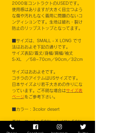
2000年コントラクトのUSEDです。
使用感はありますが大きく目立つよう
な傷や汚れもなく着用に問題のないコ
ンディションです。生地は破れ・裂け
防止のリップストップとなってます。
■サイズは、SMALL - X LONG で寸
法はおおよそ下記の通りです。
サイズ表記/着丈/身幅/肩幅/袖丈
S-XL ／58~70cm／90cm／32cm
サイズはおおよそです。
コチラのアイテムはUSサイズです。
日本サイズより若干大きめの作りにな
っています。ご不明な場合は
サイズ表
ページ
をご参考下さい。
■カラー：3color desert
素材 コットン50% ナイロン50%
PROPPER INTERNATIONAL, INC.