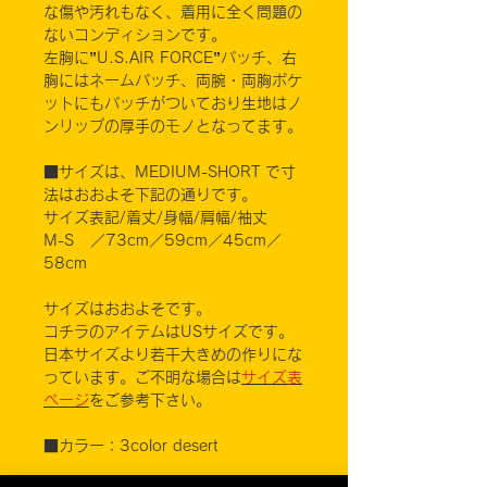
な傷や汚れもなく、着用に全く問題の
ないコンディションです。
左胸に”U.S.AIR FORCE”パッチ、右
胸にはネームパッチ、両腕・両胸ポケ
ットにもパッチがついており生地はノ
ンリップの厚手のモノとなってます。
■サイズは、MEDIUM-SHORT で寸
法はおおよそ下記の通りです。
サイズ表記/着丈/身幅/肩幅/袖丈
M-S ／73cm／59cm／45cm／
58cm
サイズはおおよそです。
コチラのアイテムはUSサイズです。
日本サイズより若干大きめの作りにな
っています。ご不明な場合は
サイズ表
ページ
をご参考下さい。
■カラー：3color desert