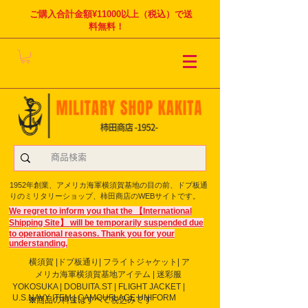
ご購入合計金額¥11000以上（税込）で送
料無料！
1952年創業、アメリカ海軍横須賀基地の目の前、ドブ板通
りのミリタリーショップ、柿田商店のWEBサイトです。
We regret to inform you that the 【International
Shipping Site】 will be temporarily suspended due
to operational reasons. Thank you for your
understanding.
横須賀 |ドブ板通り| フライト
ジャケット| ア
メリカ海軍横須賀基地アイテム | 迷彩服
YOKOSUKA | DOBUITA.ST | FLIGHT JACKET |
U.S.NAVY ITEM | CAMOUFLAGE UNIFORM
※商品の料金はすべて税込みです