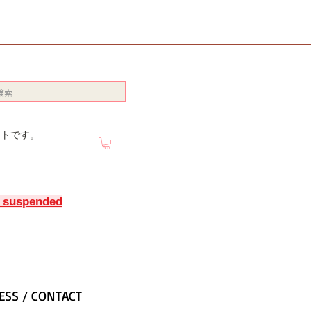
イトです。
y suspended
ESS / CONTACT