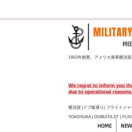
1952年創業、アメリカ海軍横須
We regret to inform you th
due to operational reasons
横須賀 |ドブ板通り| フライト
ジャ
YOKOSUKA | DOBUITA.ST | FLI
HOME
NEW