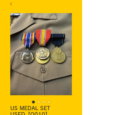
US MEDAL SET
USED【O010】