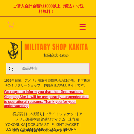
ご購入合計金額¥11000以上（税込）で送
料無料！
1952年創業、アメリカ海軍横須賀基地の目の前、ドブ板通
りのミリタリーショップ、柿田商店のWEBサイトです。
We regret to inform you that the 【International
Shipping Site】 will be temporarily suspended due
to operational reasons. Thank you for your
understanding.
横須賀 |ドブ板通り| フライト
ジャケット| ア
メリカ海軍横須賀基地アイテム | 迷彩服
YOKOSUKA | DOBUITA.ST | FLIGHT JACKET |
U.S.NAVY ITEM | CAMOUFLAGE UNIFORM
※商品の料金はすべて税込みです