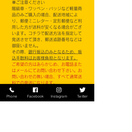
※ご注意ください
階級章・ワッペン・バッジなど軽量商
品のみご購入の場合、配送地域によ
り、郵便ミニレター・定形郵便など利
用した方が送料が安くなる場合がござ
います。コチラで配送方法を指定して
発送させて頂き、郵送追跡番号などは
御座いません。
その際、
銀行振込のみとなるため、振
込手数料はお客様負担となります。
ご希望の方はあらかじめ、お電話また
はメールにてお問い合わせ下さい。お
問い合わせの無い場合、すべて通常送
料での発送になります。
実店舗と在庫共有しているため、注文
Phone
Facebook
Instagram
Twitter
のタイミングにより売り切れとなって
しまう場合がございます。
お客様のご覧になっている環境により
商品の色が違う場合がございます。
このアイテムは米軍実物現品アイテム