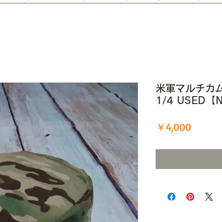
米軍マルチカム P
1/4 USED【
価
￥4,000
格