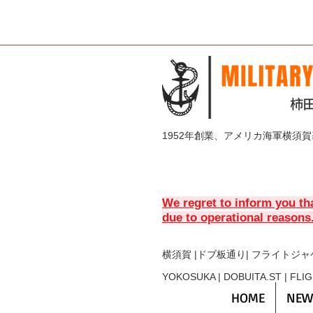
1952年創業、アメリカ海軍横須
We regret to inform you th
due to operational reasons
横須賀 |ドブ板通り| フライト
ジャ
YOKOSUKA | DOBUITA.ST | FLI
HOME
NEW