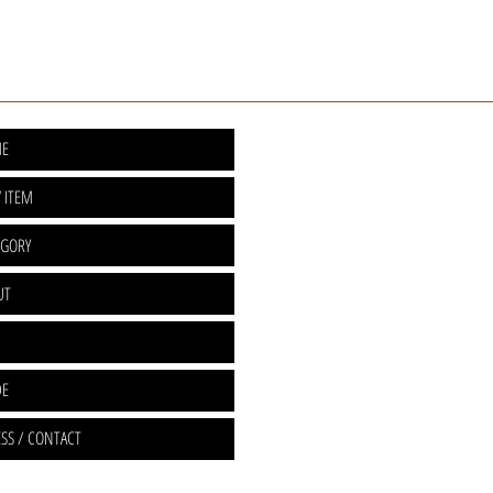
E
 ITEM
EGORY
UT
DE
SS / CONTACT