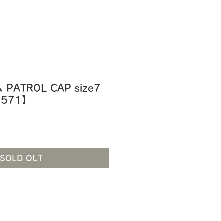
ATROL CAP size7
N571】
SOLD OUT