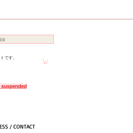
イトです。
y suspended
ESS / CONTACT