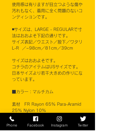
使用感は有りますが目立つような傷や
汚れもなく、着用に全く問題のないコ
ンディションです。
◾️サイズは、LARGE - REGULARで寸
法はおおよそ下記の通りです。
サイズ表記／ウエスト／股下／ワタリ
L-R ／~98cm／81cm／39cm
サイズはおおよそです。
コチラのアイテムはUSサイズです。
日本サイズより若干大きめの作りにな
っています。
■カラー：マルチカム
素材 FR Rayon 65% Para-Aramid
25% Nylon 10%
Bluewater Defense
Phone
Facebook
Instagram
Twitter
※ご注意ください