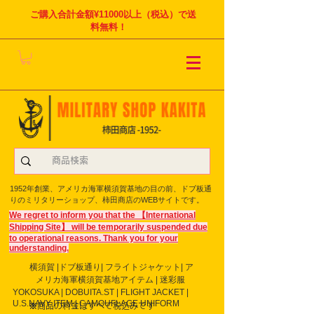
ご購入合計金額¥11000以上（税込）で送
料無料！
1952年創業、アメリカ海軍横須賀基地の目の前、ドブ板通
りのミリタリーショップ、柿田商店のWEBサイトです。
We regret to inform you that the 【International
Shipping Site】 will be temporarily suspended due
to operational reasons. Thank you for your
understanding.
横須賀 |ドブ板通り| フライト
ジャケット| ア
メリカ海軍横須賀基地アイテム | 迷彩服
YOKOSUKA | DOBUITA.ST | FLIGHT JACKET |
U.S.NAVY ITEM | CAMOUFLAGE UNIFORM
※商品の料金はすべて税込みです