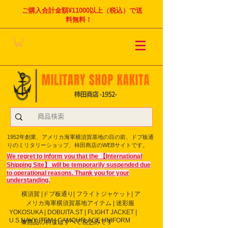
ご購入合計金額¥11000以上（税込）で送
料無料！
1952年創業、アメリカ海軍横須賀基地の目の前、ドブ板通
りのミリタリーショップ、柿田商店のWEBサイトです。
We regret to inform you that the 【International
Shipping Site】 will be temporarily suspended due
to operational reasons. Thank you for your
understanding.
横須賀 |ドブ板通り| フライト
ジャケット| ア
メリカ海軍横須賀基地アイテム | 迷彩服
YOKOSUKA | DOBUITA.ST | FLIGHT JACKET |
U.S.NAVY ITEM | CAMOUFLAGE UNIFORM
※商品の料金はすべて税込みです