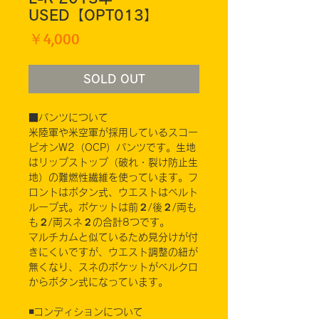
USED【OPT013】
価
￥4,000
格
SOLD OUT
■パンツについて
米陸軍や米空軍が採用しているスコー
ピオンW2（OCP）パンツです。生地
はリップストップ（破れ・裂け防止生
地）の難燃性繊維を使っています。フ
ロントはボタン式、ウエストはベルト
ループ式。ポケットは前２/後２/両も
も２/両スネ２の合計8つです。
マルチカムと似ているため見分けが付
きにくいですが、ウエスト調整の紐が
無くなり、スネのポケットがベルクロ
からボタン式になっています。
◾️コンディションについて