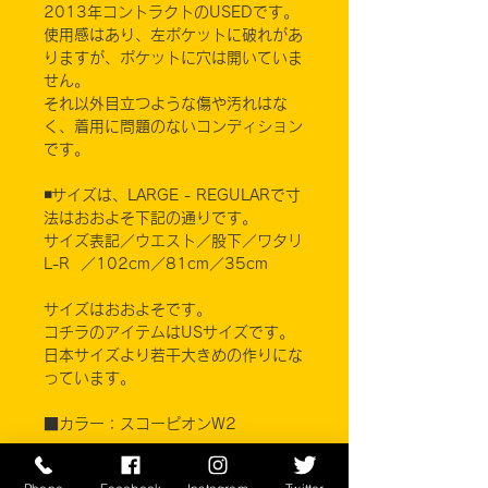
2013年コントラクトのUSEDです。
使用感はあり、左ポケットに破れがあ
りますが、ポケットに穴は開いていま
せん。
それ以外目立つような傷や汚れはな
く、着用に問題のないコンディション
です。
◾️サイズは、LARGE - REGULARで寸
法はおおよそ下記の通りです。
サイズ表記／ウエスト／股下／ワタリ
L-R ／102cm／81cm／35cm
サイズはおおよそです。
コチラのアイテムはUSサイズです。
日本サイズより若干大きめの作りにな
っています。
■カラー：スコーピオンW2
素材 コットン50% ナイロン50%