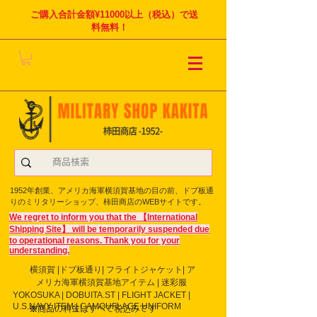
ご購入合計金額¥11000以上（税込）で送
料無料！
1952年創業、アメリカ海軍横須賀基地の目の前、ドブ板通
りのミリタリーショップ、柿田商店のWEBサイトです。
We regret to inform you that the 【International
Shipping Site】 will be temporarily suspended due
to operational reasons. Thank you for your
understanding.
横須賀 |ドブ板通り| フライト
ジャケット| ア
メリカ海軍横須賀基地アイテム | 迷彩服
YOKOSUKA | DOBUITA.ST | FLIGHT JACKET |
U.S.NAVY ITEM | CAMOUFLAGE UNIFORM
※商品の料金はすべて税込みです