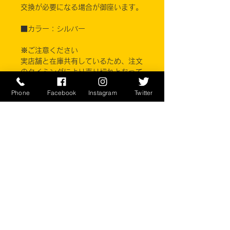
交換が必要になる場合が御座います。
■カラー：シルバー
※ご注意ください
実店舗と在庫共有しているため、注文
のタイミングにより売り切れとなって
しまう場合がございます。
Phone
Facebook
Instagram
Twitter
お客様のご覧になっている環境により
商品の色が違う場合がございます。
このアイテムは米軍現品アイテムの
為、商品の返品/返金/交換は承りかね
ます。予めご了承下さい。
CONTACT
​〒238-0041
神奈川県横須賀市本町2-16
046-822-5384